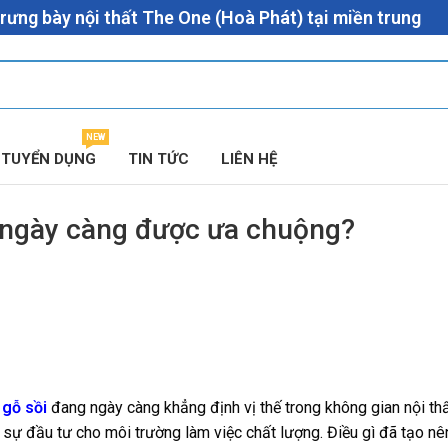
rưng bày nội thất The One (Hoà Phát) tại miền trung
NEW
TUYỂN DỤNG
TIN TỨC
LIÊN HỆ
n ngày càng được ưa chuộng?
 gỗ sồi
đang ngày càng khẳng định vị thế trong không gian nội thấ
à sự đầu tư cho môi trường làm việc chất lượng. Điều gì đã tạo n