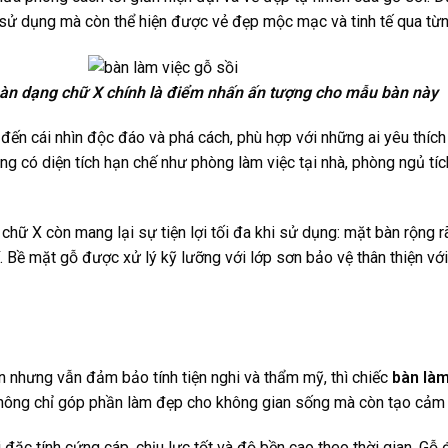
h sử dụng mà còn thể hiện được vẻ đẹp mộc mạc và tinh tế qua từ
bàn dạng chữ X chính là điểm nhấn ấn tượng cho mẫu bàn này
ến cái nhìn độc đáo và phá cách, phù hợp với những ai yêu thích 
g có diện tích hạn chế như phòng làm việc tại nhà, phòng ngủ tí
hữ X còn mang lại sự tiện lợi tối đa khi sử dụng: mặt bàn rộng rãi
 Bề mặt gỗ được xử lý kỹ lưỡng với lớp sơn bảo vệ thân thiện với
n nhưng vẫn đảm bảo tính tiện nghi và thẩm mỹ, thì chiếc
bàn làm
y không chỉ góp phần làm đẹp cho không gian sống mà còn tạo cảm
đặc tính cứng cáp, chịu lực tốt và độ bền cao theo thời gian. Gỗ 