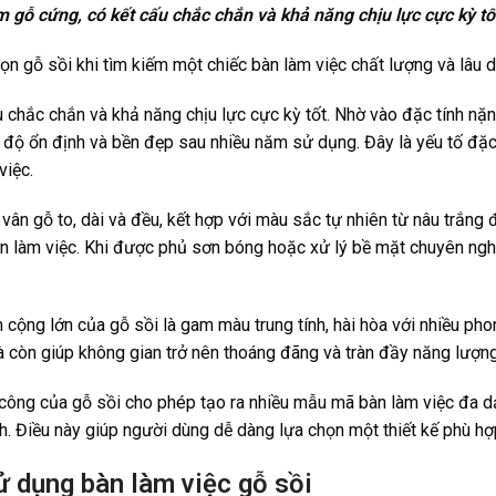
 gỗ cứng, có kết cấu chắc chắn và khả năng chịu lực cực kỳ tố
ọn gỗ sồi khi tìm kiếm một chiếc bàn làm việc chất lượng và lâu d
 chắc chắn và khả năng chịu lực cực kỳ tốt. Nhờ vào đặc tính nặ
 độ ổn định và bền đẹp sau nhiều năm sử dụng. Đây là yếu tố đặ
việc.
ân gỗ to, dài và đều, kết hợp với màu sắc tự nhiên từ nâu trắng
an làm việc. Khi được phủ sơn bóng hoặc xử lý bề mặt chuyên ng
ộng lớn của gỗ sồi là gam màu trung tính, hài hòa với nhiều phon
à còn giúp không gian trở nên thoáng đãng và tràn đầy năng lượng
 công của gỗ sồi cho phép tạo ra nhiều mẫu mã bàn làm việc đa dạ
h. Điều này giúp người dùng dễ dàng lựa chọn một thiết kế phù hợp
ử dụng bàn làm việc gỗ sồi