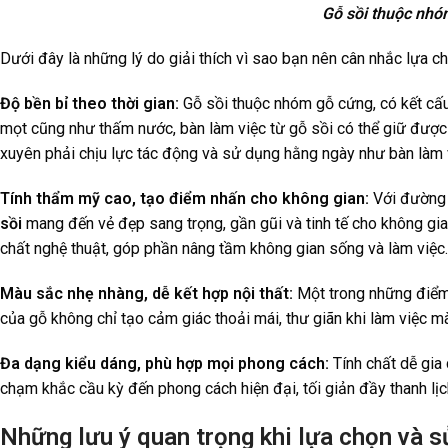
Gỗ sồi thuộc nhóm
Dưới đây là những lý do giải thích vì sao bạn nên cân nhắc lựa ch
Độ bền bỉ theo thời gian:
Gỗ sồi thuộc nhóm gỗ cứng, có kết cấu
mọt cũng như thấm nước, bàn làm việc từ gỗ sồi có thể giữ được
xuyên phải chịu lực tác động và sử dụng hằng ngày như bàn làm 
Tính thẩm mỹ cao, tạo điểm nhấn cho không gian:
Với đường v
sồi
mang đến vẻ đẹp sang trọng, gần gũi và tinh tế cho không gi
chất nghệ thuật, góp phần nâng tầm không gian sống và làm việc.
Màu sắc nhẹ nhàng, dễ kết hợp nội thất:
Một trong những điểm c
của gỗ không chỉ tạo cảm giác thoải mái, thư giãn khi làm việc m
Đa dạng kiểu dáng, phù hợp mọi phong cách:
Tính chất dễ gia
chạm khắc cầu kỳ đến phong cách hiện đại, tối giản đầy thanh lịc
Những lưu ý quan trọng khi lựa chọn và s