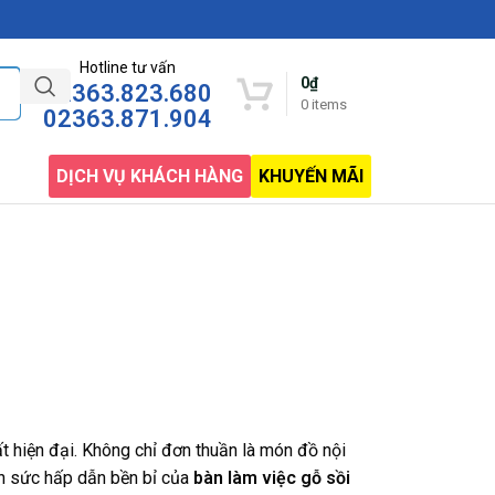
Hotline tư vấn
0
₫
02363.823.680
0
items
02363.871.904
DỊCH VỤ KHÁCH HÀNG
KHUYẾN MÃI
t hiện đại. Không chỉ đơn thuần là món đồ nội
ên sức hấp dẫn bền bỉ của
bàn làm việc gỗ sồi