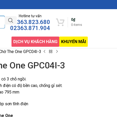
Hotline tư vấn
0
₫
02363.823.680
0
items
02363.871.904
DỊCH VỤ KHÁCH HÀNG
KHUYẾN MÃI
Chờ The One GPC04I-3
he One GPC04I-3
có 3 chỗ ngồi.
 điện có độ bền cao, chống gỉ sét.
Cao 795 mm
p sơn tĩnh điện
The One