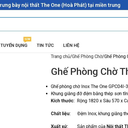
rưng bày nội thất The One (Hoà Phát) tại miền trung
NEW
TUYỂN DỤNG
TIN TỨC
LIÊN HỆ
Trang chủ
Ghế Phòng Chờ
Ghế Phòng 
Ghế Phòng Chờ T
Ghế phòng chờ Inox The One GPC04I-3 
Khung giằng đỡ đệm bằng thép sơn tĩnh
Kích thước:
Rộng 1820 x Sâu 570 x 
Chất liệu:
Đệm Inox; khung giằng thé
Xuất xứ:
Sản phẩm của
Nội thất 